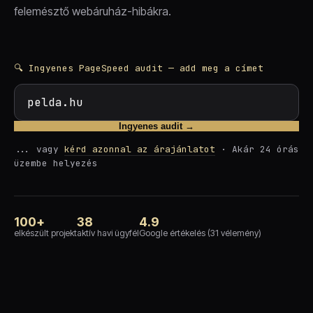
felemésztő webáruház-hibákra.
🔍 Ingyenes PageSpeed audit — add meg a címet
Ingyenes audit →
... vagy
kérd azonnal az árajánlatot
· Akár 24 órás
üzembe helyezés
100+
38
4.9
elkészült projekt
aktív havi ügyfél
Google értékelés (31 vélemény)