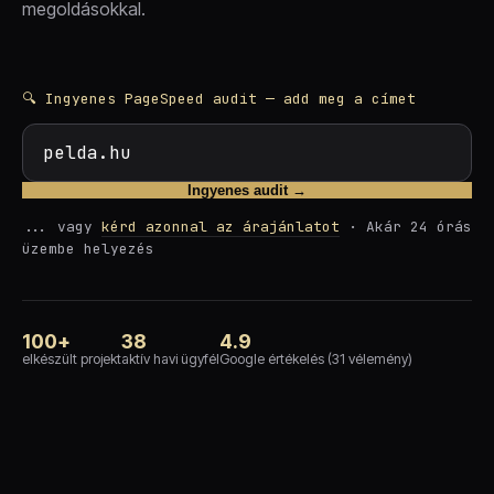
megoldásokkal.
🔍 Ingyenes PageSpeed audit — add meg a címet
Ingyenes audit →
... vagy
kérd azonnal az árajánlatot
· Akár 24 órás
üzembe helyezés
100+
38
4.9
elkészült projekt
aktív havi ügyfél
Google értékelés (31 vélemény)