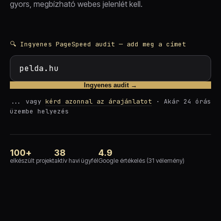
gyors, megbízható webes jelenlét kell.
🔍 Ingyenes PageSpeed audit — add meg a címet
Ingyenes audit →
... vagy
kérd azonnal az árajánlatot
· Akár 24 órás
üzembe helyezés
100+
38
4.9
elkészült projekt
aktív havi ügyfél
Google értékelés (31 vélemény)