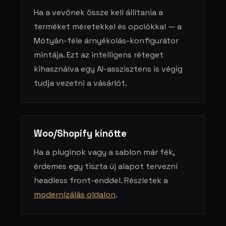
Ha a vevőnek össze kell állítania a
terméket méretekkel és opciókkal — a
Mótyán-féle árnyékolás-konfigurátor
mintája. Ezt az intelligens réteget
kihasználva egy AI-asszisztens is végig
tudja vezetni a vásárlót.
Woo/Shopify kinőtte
Ha a pluginok vagy a sablon már fék,
érdemes egy tiszta új alapot tervezni
headless front-enddel. Részletek a
modernizálás oldalon
.