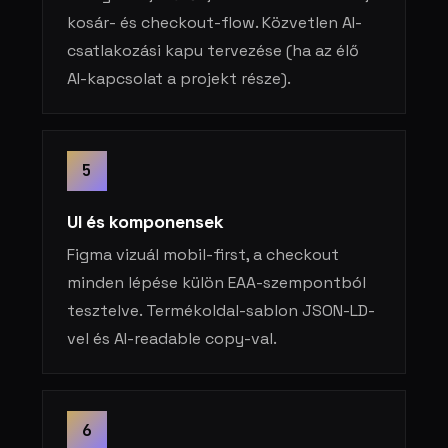
kosár- és checkout-flow. Közvetlen AI-
csatlakozási kapu tervezése (ha az élő
AI-kapcsolat a projekt része).
5
UI és komponensek
Figma vizuál mobil-first, a checkout
minden lépése külön EAA-szempontból
tesztelve. Termékoldal-sablon JSON-LD-
vel és AI-readable copy-val.
6