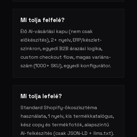
Mi tolja felfelé?
Élő AI-vásárlási kapu (nem csak
előkészítés), 2+ nyelv, ERP/készlet-
szinkron, egyedi B2B árazási logika,
custom checkout flow, magas variáns-
szám (1000+ SKU), egyedi konfigurátor.
Mi tolja lefelé?
Standard Shopify-ökoszisztéma
használata, 1 nyelv, kis termékkatalógus,
kész copy és termékfotók, alapszintű
AI-felkészítés (csak JSON-LD + llms.txt).