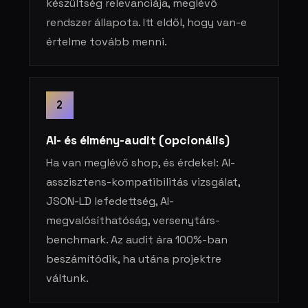
készültség relevanciája, meglévő
rendszer állapota. Itt eldől, hogy van-e
értelme tovább menni.
2
AI- és élmény-audit (opcionális)
Ha van meglévő shop, és érdekel: AI-
asszisztens-kompatibilitás vizsgálat,
JSON-LD lefedettség, AI-
megvalósíthatóság, versenytárs-
benchmark. Az audit ára 100%-ban
beszámítódik, ha utána projektre
váltunk.