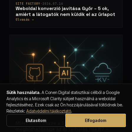
SITE FACTORY
·
2026.07.16
Weboldal konverzió javítása Győr – 5 ok,
amiért a látogatók nem küldik el az űrlapot
Olvasás →
Sütik használata.
A Conen Digital statisztikai célból a Google
Analytics és a Microsoft Clarity sütijeit használná a weboldal
fejlesztéséhez. Ezek csak az Ön hozzájárulásával töltődnek be.
Részletek:
Adatvédelmi tájékoztató
.
AI OPS
·
2026.07.15
Elutasítom
Elfogadom
Miért omlik össze a GitHub
megbízhatósága az AI terhelés miatt? –