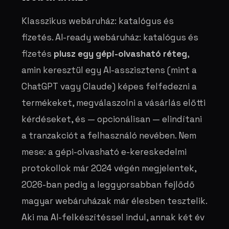
Klasszikus webáruház: katalógus és
fizetés. AI-ready webáruház: katalógus és
fizetés
plusz egy gépi-olvasható réteg
,
amin keresztül egy AI-asszisztens (mint a
ChatGPT vagy Claude) képes felfedezni a
termékeket, megválaszolni a vásárlás előtti
kérdéseket, és — opcionálisan — elindítani
a tranzakciót a felhasználó nevében. Nem
mese: a gépi-olvasható e-kereskedelmi
protokollok már 2024 végén megjelentek,
2026-ban pedig a leggyorsabban fejlődő
magyar webáruházak már élesben tesztelik.
Aki ma AI-felkészítéssel indul, annak két év