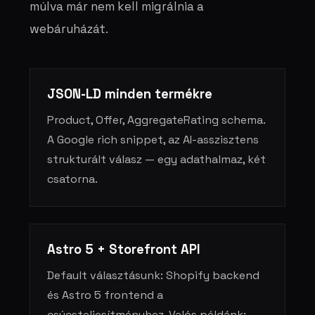
múlva már nem kell migrálnia a
webáruházát.
JSON-LD minden termékre
Product, Offer, AggregateRating schema.
A Google rich snippet, az AI-asszisztens
strukturált válasz — egy adathalmaz, két
csatorna.
Astro 5 + Storefront API
Default választásunk: Shopify backend
és Astro 5 frontend a
csúcsteljesítményhez. Valós példánk: