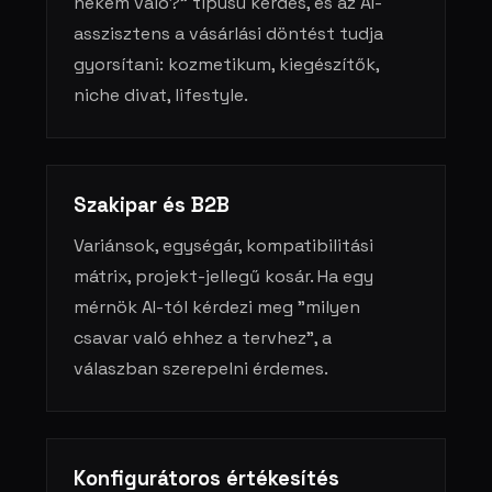
nekem való?" típusú kérdés, és az AI-
asszisztens a vásárlási döntést tudja
gyorsítani: kozmetikum, kiegészítők,
niche divat, lifestyle.
Szakipar és B2B
Variánsok, egységár, kompatibilitási
mátrix, projekt-jellegű kosár. Ha egy
mérnök AI-tól kérdezi meg "milyen
csavar való ehhez a tervhez", a
válaszban szerepelni érdemes.
Konfigurátoros értékesítés