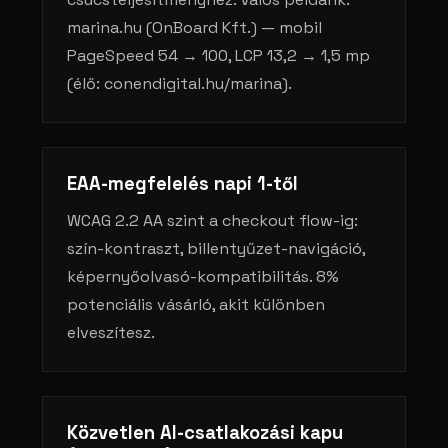
marina.hu (OnBoard Kft.) — mobil
PageSpeed 54 → 100, LCP 13,2 → 1,5 mp
(élő: conendigital.hu/marina).
EAA-megfelelés napi 1-től
WCAG 2.2 AA szint a checkout flow-ig:
szín-kontraszt, billentyűzet-navigáció,
képernyőolvasó-kompatibilitás. 8%
potenciális vásárló, akit különben
elveszítesz.
Közvetlen AI-csatlakozási kapu