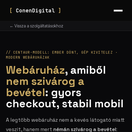
[
ConenDigital
]
← Vissza a szolgáltatásokhoz
// CENTAUR-MODELL: EMBER DÖNT, GÉP KIVITELEZ ·
MODERN WEBÁRUHÁZAK
Webáruház
, amiből
nem szivárog a
bevétel
: gyors
checkout, stabil mobil
A legtöbb webáruház nem a kevés látogató miatt
veszít, hanem mert
némán szivárog a bevétel
: