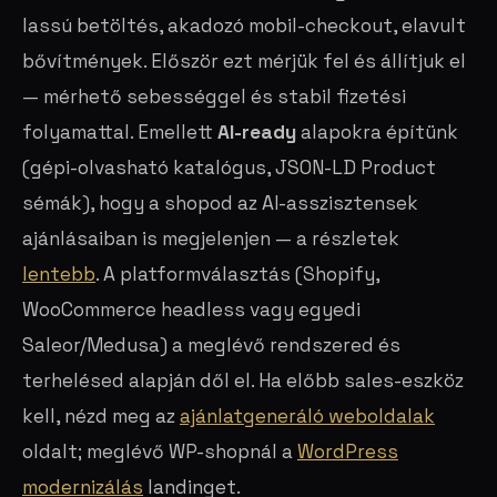
lassú betöltés, akadozó mobil-checkout, elavult
bővítmények. Először ezt mérjük fel és állítjuk el
— mérhető sebességgel és stabil fizetési
folyamattal. Emellett
AI-ready
alapokra építünk
(gépi-olvasható katalógus, JSON-LD Product
sémák), hogy a shopod az AI-asszisztensek
ajánlásaiban is megjelenjen — a részletek
lentebb
. A platformválasztás (Shopify,
WooCommerce headless vagy egyedi
Saleor/Medusa) a meglévő rendszered és
terhelésed alapján dől el. Ha előbb sales-eszköz
kell, nézd meg az
ajánlatgeneráló weboldalak
oldalt; meglévő WP-shopnál a
WordPress
modernizálás
landinget.