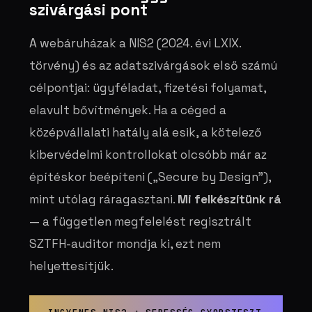
szivárgási pont
A webáruházak a NIS2 (2024. évi LXIX.
törvény) és az adatszivárgások első számú
célpontjai: ügyféladat, fizetési folyamat,
elavult bővítmények. Ha a céged a
középvállalati hatály alá esik, a kötelező
kibervédelmi kontrollokat olcsóbb már az
építéskor beépíteni („Secure by Design”),
mint utólag ráragasztani.
Mi felkészítünk rá
— a független megfelelést regisztrált
SZTFH-auditor mondja ki, ezt nem
helyettesítjük.