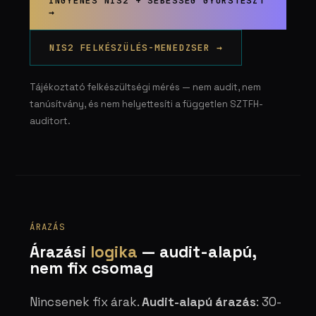
INGYENES NIS2 + SEBESSÉG GYORSTESZT
→
NIS2 FELKÉSZÜLÉS-MENEDZSER →
Tájékoztató felkészültségi mérés — nem audit, nem
tanúsítvány, és nem helyettesíti a független SZTFH-
auditort.
ÁRAZÁS
Árazási
logika
— audit-alapú,
nem fix csomag
Nincsenek fix árak.
Audit-alapú árazás
: 30-