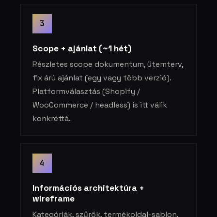
3
Scope + ajánlat (~1 hét)
Részletes scope dokumentum, ütemterv,
fix árú ajánlat (egy vagy több verzió).
Platformválasztás (Shopify /
WooCommerce / headless) is itt válik
konkréttá.
4
Információs architektúra +
wireframe
Kategóriák, szűrők, termékoldal-sablon,